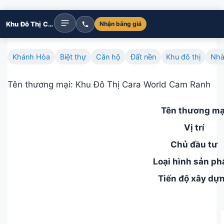
Khu Đô Thị Caraworld Cam Ranh
Nhận bảng giá
Khánh Hòa
Biệt thự
Căn hộ
Đất nền
Khu đô thị
Nhà
Tên thương mại: Khu Đô Thị Cara World Cam Ranh
Tên thương mạ
Vị trí
Chủ đầu tư
Loại hình sản p
Tiến độ xây dự