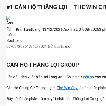
#1 CĂN HỘ THẮNG LỢI – THE WIN CI
BestLand
Đăng:
13/12/2021
Cập nhật:
07/08/2026
3 p
07/08/2026
13/12/2021
Bởi
BestLand
CĂN HỘ THẮNG LỢI GROUP
Lần đầu tiên xuất hiện tại Long An – Chung cư
căn hộ
cao cấp
Căn Hộ Chung Cư Thắng Lợi –
The Win City
là dòng sản phẩm
Đây sẽ là sản phẩm tâm huyết nhất của Thắng Lợi Group gửi 