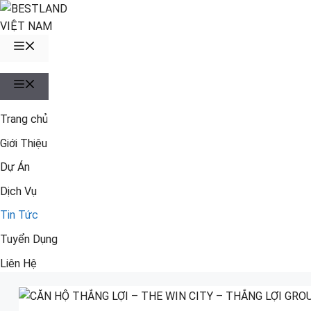
Chuyển
đến
nội
MENU
dung
MENU
Trang chủ
Giới Thiệu
Dự Án
Dịch Vụ
Tin Tức
Tuyển Dụng
Liên Hệ