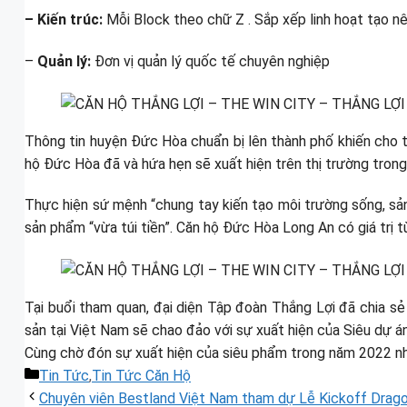
– Kiến trúc:
Mỗi Block theo chữ Z . Sắp xếp linh hoạt tạo nên
–
Quản lý:
Đơn vị quản lý quốc tế chuyên nghiệp
Thông tin huyện Đức Hòa chuẩn bị lên thành phố khiến cho 
hộ Đức Hòa đã và hứa hẹn sẽ xuất hiện trên thị trường trong
Thực hiện sứ mệnh “chung tay kiến tạo môi trường sống, sản
sản phẩm “vừa túi tiền”. Căn hộ Đức Hòa Long An có giá trị 
Tại buổi tham quan, đại diện Tập đoàn Thắng Lợi đã chia sẻ
sản tại Việt Nam sẽ chao đảo với sự xuất hiện của Siêu dự á
Cùng chờ đón sự xuất hiện của siêu phẩm trong năm 2022 n
Danh
Tin Tức
,
Tin Tức Căn Hộ
mục
Chuyên viên Bestland Việt Nam tham dự Lễ Kickoff Drago