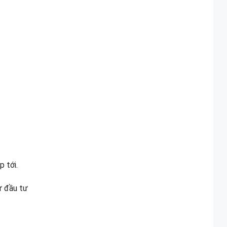
 tới.
ư đầu tư