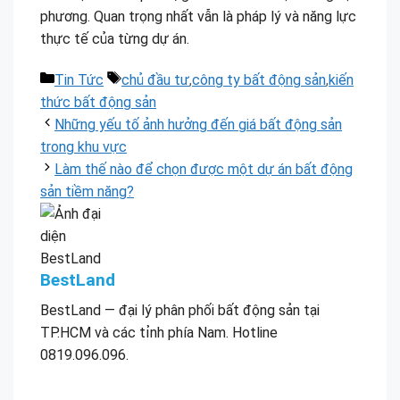
phương. Quan trọng nhất vẫn là pháp lý và năng lực
thực tế của từng dự án.
Danh
Thẻ
Tin Tức
chủ đầu tư
,
công ty bất động sản
,
kiến
mục
thức bất động sản
Những yếu tố ảnh hưởng đến giá bất động sản
trong khu vực
Làm thế nào để chọn được một dự án bất động
sản tiềm năng?
BestLand
BestLand — đại lý phân phối bất động sản tại
TP.HCM và các tỉnh phía Nam. Hotline
0819.096.096.