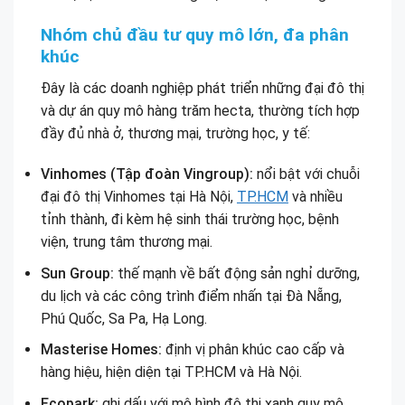
Nhóm chủ đầu tư quy mô lớn, đa phân
khúc
Đây là các doanh nghiệp phát triển những đại đô thị
và dự án quy mô hàng trăm hecta, thường tích hợp
đầy đủ nhà ở, thương mại, trường học, y tế:
Vinhomes (Tập đoàn Vingroup):
nổi bật với chuỗi
đại đô thị Vinhomes tại Hà Nội,
TP.HCM
và nhiều
tỉnh thành, đi kèm hệ sinh thái trường học, bệnh
viện, trung tâm thương mại.
Sun Group:
thế mạnh về bất động sản nghỉ dưỡng,
du lịch và các công trình điểm nhấn tại Đà Nẵng,
Phú Quốc, Sa Pa, Hạ Long.
Masterise Homes:
định vị phân khúc cao cấp và
hàng hiệu, hiện diện tại TP.HCM và Hà Nội.
Ecopark:
ghi dấu với mô hình đô thị xanh quy mô