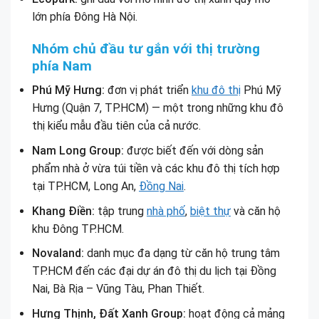
lớn phía Đông Hà Nội.
Nhóm chủ đầu tư gắn với thị trường
phía Nam
Phú Mỹ Hưng:
đơn vị phát triển
khu đô thị
Phú Mỹ
Hưng (Quận 7, TP.HCM) — một trong những khu đô
thị kiểu mẫu đầu tiên của cả nước.
Nam Long Group:
được biết đến với dòng sản
phẩm nhà ở vừa túi tiền và các khu đô thị tích hợp
tại TP.HCM, Long An,
Đồng Nai
.
Khang Điền:
tập trung
nhà phố
,
biệt thự
và căn hộ
khu Đông TP.HCM.
Novaland:
danh mục đa dạng từ căn hộ trung tâm
TP.HCM đến các đại dự án đô thị du lịch tại Đồng
Nai, Bà Rịa – Vũng Tàu, Phan Thiết.
Hưng Thịnh, Đất Xanh Group:
hoạt động cả mảng