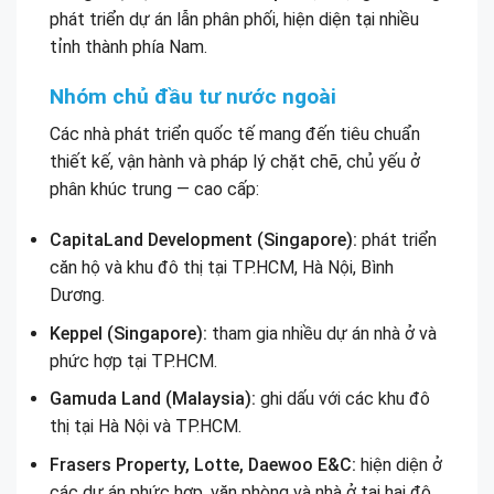
phát triển dự án lẫn phân phối, hiện diện tại nhiều
tỉnh thành phía Nam.
Nhóm chủ đầu tư nước ngoài
Các nhà phát triển quốc tế mang đến tiêu chuẩn
thiết kế, vận hành và pháp lý chặt chẽ, chủ yếu ở
phân khúc trung — cao cấp:
CapitaLand Development (Singapore):
phát triển
căn hộ và khu đô thị tại TP.HCM, Hà Nội, Bình
Dương.
Keppel (Singapore):
tham gia nhiều dự án nhà ở và
phức hợp tại TP.HCM.
Gamuda Land (Malaysia):
ghi dấu với các khu đô
thị tại Hà Nội và TP.HCM.
Frasers Property, Lotte, Daewoo E&C:
hiện diện ở
các dự án phức hợp, văn phòng và nhà ở tại hai đô