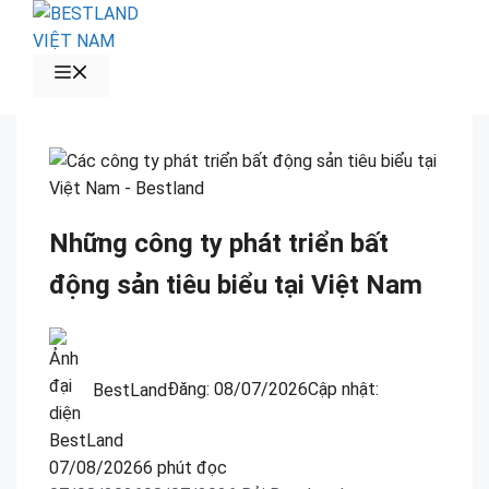
Chuyển
đến
nội
MENU
dung
Những công ty phát triển bất
động sản tiêu biểu tại Việt Nam
BestLand
Đăng:
08/07/2026
Cập nhật:
07/08/2026
6 phút đọc