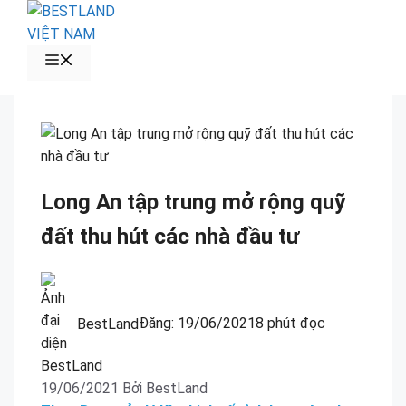
Chuyển
đến
nội
MENU
dung
Long An tập trung mở rộng quỹ
đất thu hút các nhà đầu tư
BestLand
Đăng:
19/06/2021
8 phút đọc
19/06/2021
Bởi
BestLand