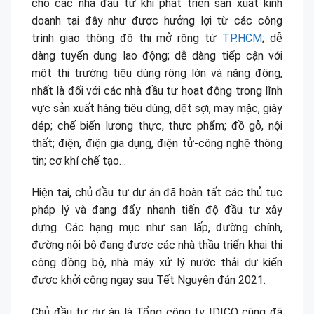
cho các nhà đầu tư khi phát triển sản xuất kinh
doanh tại đây như được hưởng lợi từ các công
trình giao thông đô thị mở rộng từ
TP.HCM
; dễ
dàng tuyển dụng lao động; dễ dàng tiếp cận với
một thị trường tiêu dùng rộng lớn và năng động,
nhất là đối với các nhà đầu tư hoạt động trong lĩnh
vực sản xuất hàng tiêu dùng, dệt sợi, may mặc, giày
dép; chế biến lương thực, thực phẩm; đồ gỗ, nội
thất; điện, điện gia dụng, điện tử-công nghệ thông
tin; cơ khí chế tạo…
Hiện tại, chủ đầu tư dự án đã hoàn tất các thủ tục
pháp lý và đang đẩy nhanh tiến độ đầu tư xây
dựng. Các hạng mục như san lấp, đường chính,
đường nội bộ đang được các nhà thầu triển khai thi
công đồng bộ, nhà máy xử lý nước thải dự kiến
được khởi công ngay sau Tết Nguyên đán 2021.
Chủ đầu tư dự án là Tổng công ty IDICO cũng đã