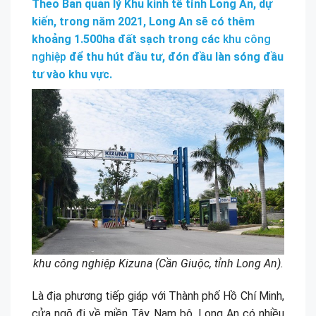
Theo Ban quản lý Khu kinh tế tỉnh Long An, dự
kiến, trong năm 2021, Long An sẽ có thêm
khoảng 1.500ha đất sạch trong các
khu công
nghiệp
để thu hút đầu tư, đón đầu làn sóng đầu
tư vào khu vực.
khu công nghiệp Kizuna (Cần Giuộc, tỉnh Long An).
Là địa phương tiếp giáp với Thành phố Hồ Chí Minh,
cửa ngõ đi về miền Tây Nam bộ, Long An có nhiều