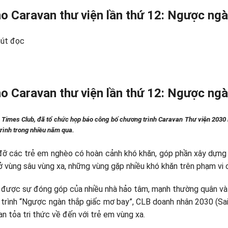
ho Caravan thư viện lần thứ 12: Ngược ng
hút đọc
ho Caravan thư viện lần thứ 12: Ngược ng
Times Club, đã tổ chức họp báo công bố chương trình Caravan Thư viện 2030 
trình trong nhiều năm qua.
ỡ các trẻ em nghèo có hoàn cảnh khó khăn, góp phần xây dựng 
ở vùng sâu vùng xa, những vùng gặp nhiều khó khăn trên phạm vi 
n được sự đóng góp của nhiều nhà hảo tâm, mạnh thường quân v
g trình “Ngược ngàn thắp giấc mơ bay”, CLB doanh nhân 2030 (S
n tỏa tri thức về đến với trẻ em vùng xa.