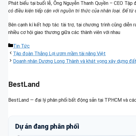
Phát biểu tại buổi lễ, Ông Nguyễn Thanh Quyền – CEO Tập đ
có điều kiện tiếp cận với nguồn tri thức của nhân loại. Để từ
Bên cạnh kí kết hợp tác tài trợ, tại chương trình cũng diễn
nhiều cơ hội giao thương giữa các thành viên với nhau
Danh
Tin Tức
mục
Tập đoàn Thắng Lợi ươm mầm tài năng Việt
Doanh nhân Dương Long Thành và khát vọng xây dựng đấ
BestLand
BestLand — đại lý phân phối bất động sản tại TP.HCM và các
Dự án đang phân phối