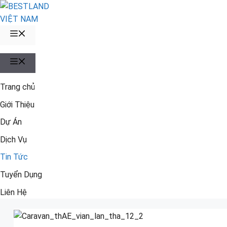
Chuyển
đến
nội
MENU
dung
MENU
Trang chủ
Giới Thiệu
Dự Án
Dịch Vụ
Tin Tức
Tuyển Dụng
Liên Hệ