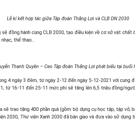
Lễ kí kết hợp tác giữa Tập đoàn Thắng Lợi và CLB DN 2030
i
sẽ đồng hành cùng CLB 2030, tạo điều kiện về cơ sở vật chất để
m nhạc, thể thao…
yễn Thanh Quyền – Ceo Tập đoàn Thắng Lợi phát biểu tại buổi
a trong 4 ngày 3 đêm, từ ngày 2-12 đến ngày 5-12-2021 với cu
11; từ 16-11 đến 25-11 mức phí sẽ tăng lên 6,5 triệu đồng/ng
 sẽ trao tặng 400 phần quà (gồm: bộ dụng cụ học tập, tập vở, ba 
ện 2030, Thư viện Xanh 2030 đã bàn giao và đưa vào sử dụng tr