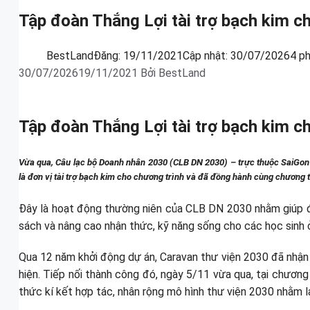
Tập đoàn Thắng Lợi tài trợ bạch kim c
BestLand
Đăng:
19/11/2021
Cập nhật:
30/07/2026
4 p
30/07/2026
19/11/2021
Bởi
BestLand
Tập đoàn Thắng Lợi tài trợ bạch kim c
Vừa qua, Câu lạc bộ Doanh nhân 2030 (CLB DN 2030) – trực thuộc SaiGon 
là đơn vị tài trợ bạch kim cho chương trình và đã đồng hành cùng chương 
Đây là hoạt động thường niên của CLB DN 2030 nhằm giúp đ
sách và nâng cao nhận thức, kỹ năng sống cho các học sinh 
Qua 12 năm khởi động dự án, Caravan thư viện 2030 đã nhậ
hiện. Tiếp nối thành công đó, ngày 5/11 vừa qua, tại chươn
thức kí kết hợp tác, nhân rộng mô hình thư viện 2030 nhằm la