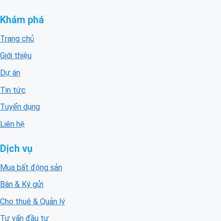
Khám phá
Trang chủ
Giới thiệu
Dự án
Tin tức
Tuyển dụng
Liên hệ
Dịch vụ
Mua bất động sản
Bán & Ký gửi
Cho thuê & Quản lý
Tư vấn đầu tư