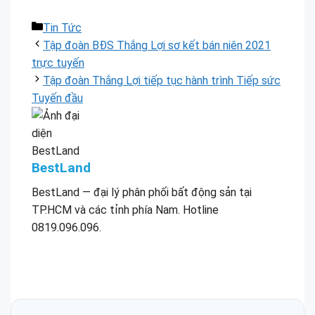
Danh
Tin Tức
mục
Tập đoàn BĐS Thắng Lợi sơ kết bán niên 2021
trực tuyến
Tập đoàn Thắng Lợi tiếp tục hành trình Tiếp sức
Tuyến đầu
BestLand
BestLand — đại lý phân phối bất động sản tại
TP.HCM và các tỉnh phía Nam. Hotline
0819.096.096.