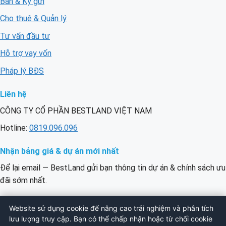
Bán & Ký gửi
Cho thuê & Quản lý
Tư vấn đầu tư
Hỗ trợ vay vốn
Pháp lý BĐS
Liên hệ
CÔNG TY CỔ PHẦN BESTLAND VIỆT NAM
Hotline:
0819.096.096
Nhận bảng giá & dự án mới nhất
Để lại email — BestLand gửi bạn thông tin dự án & chính sách ưu
đãi sớm nhất.
Email
ĐĂNG KÝ
Website sử dụng cookie để nâng cao trải nghiệm và phân tích
của
lưu lượng truy cập. Bạn có thể chấp nhận hoặc từ chối cookie
bạn