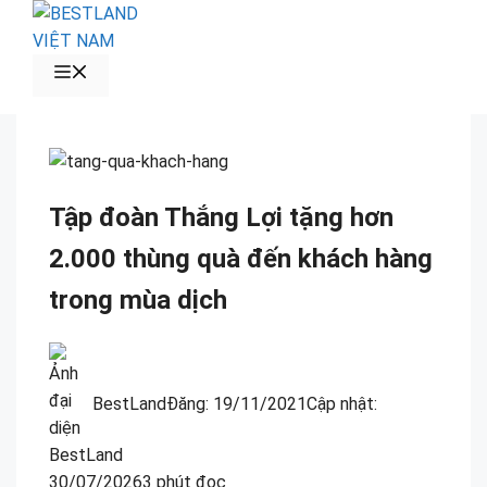
Chuyển
đến
nội
MENU
dung
Tập đoàn Thắng Lợi tặng hơn
2.000 thùng quà đến khách hàng
trong mùa dịch
BestLand
Đăng:
19/11/2021
Cập nhật:
30/07/2026
3 phút đọc