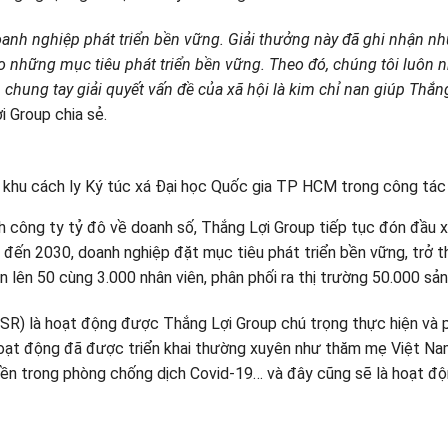
anh nghiệp phát triển bền vững. Giải thưởng này đã ghi nhận n
ào những mục tiêu phát triển bền vững. Theo đó, chúng tôi luôn 
hung tay giải quyết vấn đề của xã hội là kim chỉ nan giúp Thắng
 Group chia sẻ.
 khu cách ly Ký túc xá Đại học Quốc gia TP HCM trong công tác
nh công ty tỷ đô về doanh số, Thắng Lợi Group tiếp tục đón đầu x
ay đến 2030, doanh nghiệp đặt mục tiêu phát triển bền vững, trở 
n lên 50 cùng 3.000 nhân viên, phân phối ra thị trường 50.000 sả
(CSR) là hoạt động được Thắng Lợi Group chú trọng thực hiện và 
ạt động đã được triển khai thường xuyên như thăm mẹ Việt Nam a
ền trong phòng chống dịch Covid-19… và đây cũng sẽ là hoạt độn