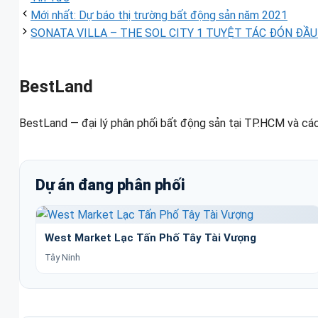
mục
Mới nhất: Dự báo thị trường bất động sản năm 2021
SONATA VILLA – THE SOL CITY 1 TUYỆT TÁC ĐÓN ĐẦ
BestLand
BestLand — đại lý phân phối bất động sản tại TP.HCM và các
Dự án đang phân phối
West Market Lạc Tấn Phố Tây Tài Vượng
Tây Ninh