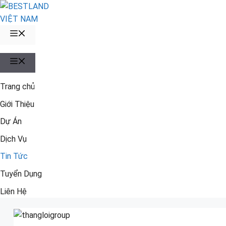
Chuyển
đến
nội
MENU
dung
MENU
Trang chủ
Giới Thiệu
Dự Án
Dịch Vụ
Tin Tức
Tuyển Dụng
Liên Hệ