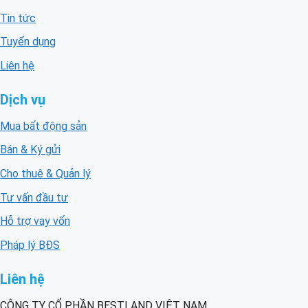
Tin tức
Tuyển dụng
Liên hệ
Dịch vụ
Mua bất động sản
Bán & Ký gửi
Cho thuê & Quản lý
Tư vấn đầu tư
Hỗ trợ vay vốn
Pháp lý BĐS
Liên hệ
CÔNG TY CỔ PHẦN BESTLAND VIỆT NAM