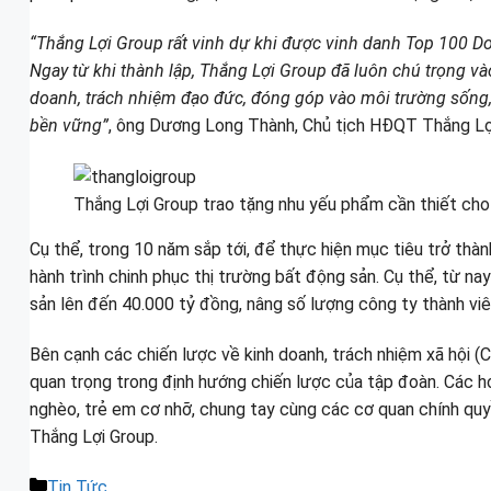
“Thắng Lợi Group rất vinh dự khi được vinh danh Top 100 Do
Ngay từ khi thành lập, Thắng Lợi Group đã luôn chú trọng v
doanh, trách nhiệm đạo đức, đóng góp vào môi trường sống, c
bền vững”
, ông Dương Long Thành, Chủ tịch HĐQT Thắng Lợi
Thắng Lợi Group trao tặng nhu yếu phẩm cần thiết cho
Cụ thể, trong 10 năm sắp tới, để thực hiện mục tiêu trở thà
hành trình chinh phục thị trường bất động sản. Cụ thể, từ n
sản lên đến 40.000 tỷ đồng, nâng số lượng công ty thành viê
Bên cạnh các chiến lược về kinh doanh, trách nhiệm xã hội 
quan trọng trong định hướng chiến lược của tập đoàn. Các ho
nghèo, trẻ em cơ nhỡ, chung tay cùng các cơ quan chính quy
Thắng Lợi Group.
Danh
Tin Tức