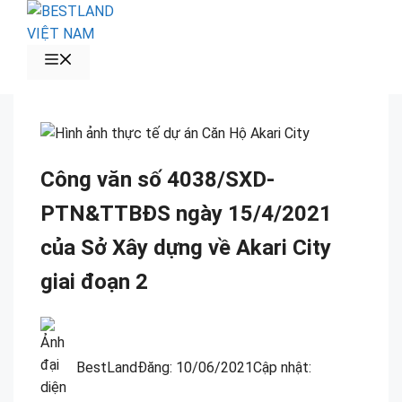
Chuyển
đến
nội
MENU
dung
Công văn số 4038/SXD-
PTN&TTBĐS ngày 15/4/2021
của Sở Xây dựng về Akari City
giai đoạn 2
BestLand
Đăng:
10/06/2021
Cập nhật: