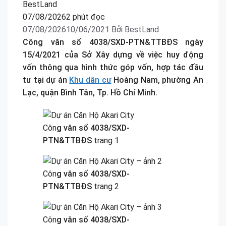
07/08/2026
2 phút đọc
07/08/2026
10/06/2021
Bởi
BestLand
Công văn số 4038/SXD-PTN&TTBĐS ngày
15/4/2021 của Sở Xây dựng về việc huy động
vốn thông qua hình thức góp vốn, hợp tác đầu
tư tại dự án
Khu dân cư
Hoàng Nam, phường An
Lạc, quận Bình Tân, Tp. Hồ Chí Minh.
Côn
g văn số 4038/SXD-
PTN&TTBĐS
trang 1
Côn
g văn số 4038/SXD-
PTN&TTBĐS
trang 2
Côn
g văn số 4038/SXD-