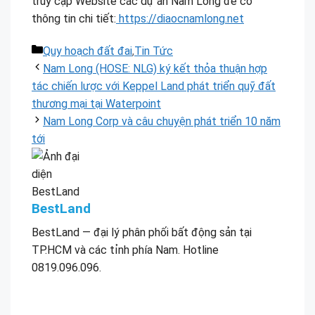
truy cập Website các dự án Nam Long để có
thông tin chi tiết:
https://diaocnamlong.net
Danh
Quy hoạch đất đai
,
Tin Tức
mục
Nam Long (HOSE: NLG) ký kết thỏa thuận hợp
tác chiến lược với Keppel Land phát triển quỹ đất
thương mại tại Waterpoint
Nam Long Corp và câu chuyện phát triển 10 năm
tới
BestLand
BestLand — đại lý phân phối bất động sản tại
TP.HCM và các tỉnh phía Nam. Hotline
0819.096.096.