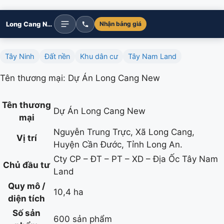
Long Cang New
Nhận bảng giá
Tây Ninh
Đất nền
Khu dân cư
Tây Nam Land
Tên thương mại: Dự Án Long Cang New
Tên thương
Dự Án Long Cang New
mại
Nguyễn Trung Trực, Xã Long Cang,
Vị trí
Huyện Cần Đước, Tỉnh Long An.
Cty CP – ĐT – PT – XD – Địa Ốc Tây Nam
Chủ đầu tư
Land
Quy mô /
10,4 ha
diện tích
Số sản
600 sản phẩm