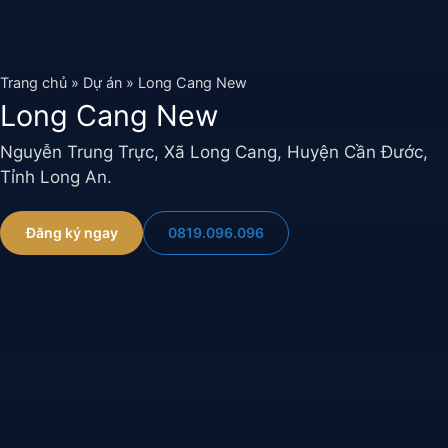
Chuyển
đến
nội
Trang chủ
»
Dự án
»
Long Cang New
dung
Long Cang New
Nguyễn Trung Trực, Xã Long Cang, Huyện Cần Đước,
Tỉnh Long An.
0819.096.096
Đăng ký ngay