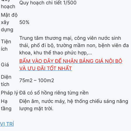
Quy hoạch chi tiết 1/500
hoạch
Mật độ
xây
50%
dựng
Trung tâm thương mại, công viên nước sinh
Tiện
thái, phố đi bộ, trường mầm non, bệnh viên đa
ích
khoa, khu thể thao phức hợp,…
BẤM VÀO ĐÂY ĐỂ NHẬN BẢNG GIÁ NỘI BỘ
Giá
VÀ ƯU ĐÃI TỐT NHẤT
Diện
75m2 – 100m2
tích
Pháp lý
Đã có sổ hồng riêng từng nền
Hạ
Điện âm, nước máy, hệ thống chiếu sáng năng
tầng
lượng mặt trời.
VỊ TRÍ