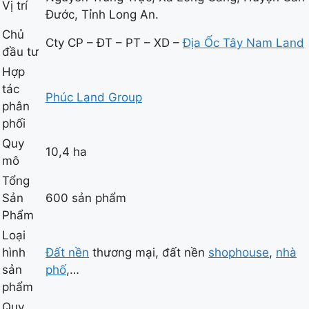
Vị trí
Đước, Tỉnh Long An.
Chủ
Cty CP – ĐT – PT – XD –
Địa Ốc Tây Nam Land
đầu tư
Hợp
tác
Phúc Land Group
phân
phối
Quy
10,4 ha
mô
Tổng
Sản
600 sản phẩm
Phẩm
Loại
hình
Đất nền
thương mại, đất nền
shophouse
,
nhà
sản
phố
,…
phẩm
Quy