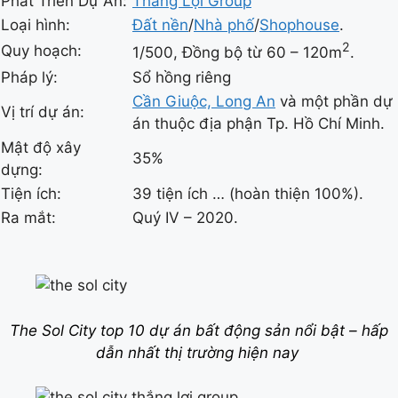
Phát Triển Dự Án:
Thắng Lợi Group
Loại hình:
Đất nền
/
Nhà phố
/
Shophouse
.
2
Quy hoạch:
1/500, Đồng bộ từ 60 – 120m
.
Pháp lý:
Sổ hồng riêng
Cần Giuộc, Long An
và một phần dự
Vị trí dự án:
án thuộc địa phận Tp. Hồ Chí Minh.
Mật độ xây
35%
dựng:
Tiện ích:
39 tiện ích … (hoàn thiện 100%).
Ra mắt:
Quý IV – 2020.
The Sol City top 10 dự án bất động sản nổi bật – hấp
dẫn nhất thị trường hiện nay