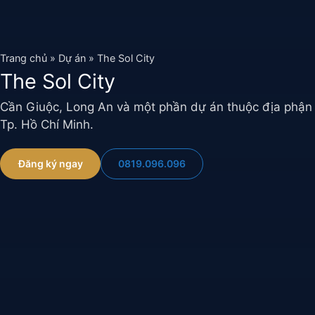
Chuyển
đến
nội
Trang chủ
»
Dự án
»
The Sol City
dung
The Sol City
Cần Giuộc, Long An và một phần dự án thuộc địa phận
Tp. Hồ Chí Minh.
0819.096.096
Đăng ký ngay