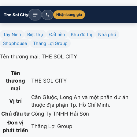
The Sol City
Nhận bảng giá
Tây Ninh
Biệt thự
Đất nền
Khu đô thị
Nhà phố
Shophouse
Thắng Lợi Group
Tên thương mại: THE SOL CITY
Tên
thương
THE SOL CITY
mại
Cần Giuộc, Long An và một phần dự án
Vị trí
thuộc địa phận Tp. Hồ Chí Minh.
Chủ đầu tư
Công Ty TNHH Hải Sơn
Đơn vị
Thắng Lợi Group
phát triển