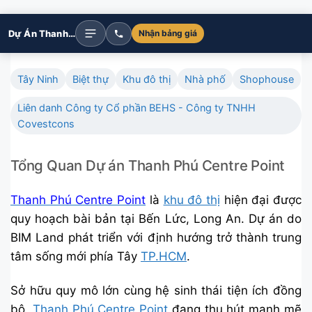
Dự Án Thanh Phú Centre Point
Nhận bảng giá
Tây Ninh
Biệt thự
Khu đô thị
Nhà phố
Shophouse
Liên danh Công ty Cổ phần BEHS - Công ty TNHH
Covestcons
Tổng Quan Dự án Thanh Phú Centre Point
Thanh Phú Centre Point
là
khu đô thị
hiện đại được
quy hoạch bài bản tại Bến Lức, Long An. Dự án do
BIM Land phát triển với định hướng trở thành trung
tâm sống mới phía Tây
TP.HCM
.
Sở hữu quy mô lớn cùng hệ sinh thái tiện ích đồng
bộ,
Thanh Phú Centre Point
đang thu hút mạnh mẽ