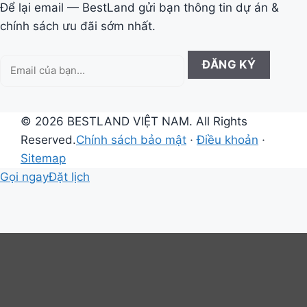
Để lại email — BestLand gửi bạn thông tin dự án &
chính sách ưu đãi sớm nhất.
Email
ĐĂNG KÝ
của
bạn
© 2026 BESTLAND VIỆT NAM. All Rights
Reserved.
Chính sách bảo mật
·
Điều khoản
·
Sitemap
Gọi ngay
Đặt lịch