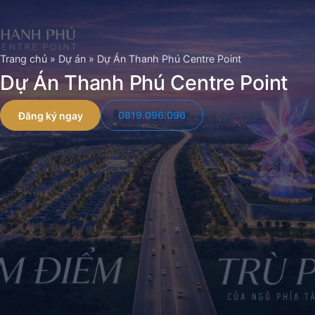
Chuyển
đến
nội
Trang chủ
»
Dự án
»
Dự Án Thanh Phú Centre Point
dung
Dự Án Thanh Phú Centre Point
0819.096.096
Đăng ký ngay