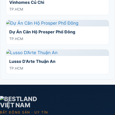
Vinhomes Củ Chi
TP.HCM
Dự Án Căn Hộ Prosper Phố Đông
TP.HCM
Lusso D’Arte Thuận An
TP.HCM
BẤT ĐỘNG SẢN · UY TÍN