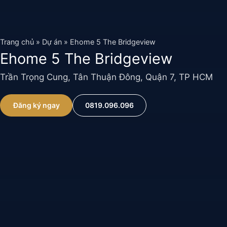
Chuyển
đến
nội
Trang chủ
»
Dự án
»
Ehome 5 The Bridgeview
dung
Ehome 5 The Bridgeview
Trần Trọng Cung, Tân Thuận Đông, Quận 7, TP HCM
Đăng ký ngay
0819.096.096