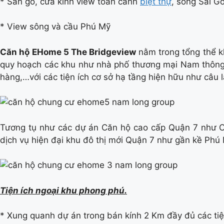
* Sàn gỗ, cửa kính view toàn cảnh
biệt thự
, sông Sài G
* View sông và cầu Phú Mỹ
Căn hộ EHome 5 The Bridgeview
nằm trong tổng thể 
quy hoạch các khu như nhà phố thương mại Nam thông,
hàng,…với các tiện ích cơ sở hạ tầng hiện hữu như câu l
Tương tụ như các dự án Căn hộ cao cấp Quận 7 như Căn
dịch vụ hiện đại khu đô thị mới Quận 7 như gần kề Phú 
Tiện ích ngoại khu phong phú.
* Xung quanh dự án trong bán kính 2 Km đầy đủ các tiệ