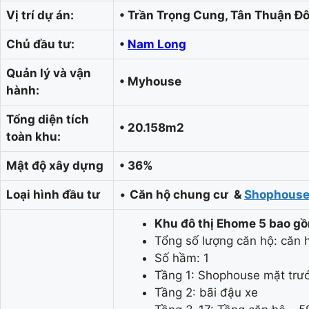
Vị trí dự án:
• Trần Trọng Cung, Tân Thuận Đ
Chủ đầu tư:
•
Nam Long
Quản lý và vận
• Myhouse
hành:
Tổng diện tích
• 20.158m2
toàn khu:
Mật độ xây dựng
• 36%
Loại hình đầu tư
•
Căn hộ chung cư &
Shophous
Khu đô thị Ehome 5 bao g
Tổng số lượng căn hộ: căn
Số hầm: 1
Tầng 1: Shophouse mặt trước
Tầng 2: bãi đậu xe