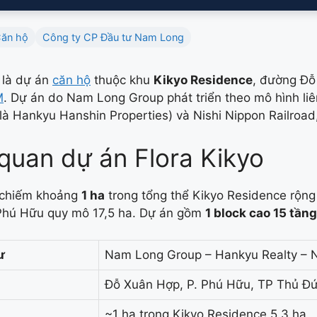
ăn hộ
Công ty CP Đầu tư Nam Long
là dự án
căn hộ
thuộc khu
Kikyo Residence
, đường Đỗ
M
. Dự án do Nam Long Group phát triển theo mô hình li
 là Hankyu Hanshin Properties) và Nishi Nippon Railroa
quan dự án Flora Kikyo
o chiếm khoảng
1 ha
trong tổng thể Kikyo Residence rộng
hú Hữu quy mô 17,5 ha. Dự án gồm
1 block cao 15 tần
ư
Nam Long Group – Hankyu Realty – N
Đỗ Xuân Hợp, P. Phú Hữu, TP Thủ Đ
~1 ha trong Kikyo Residence 5,3 ha