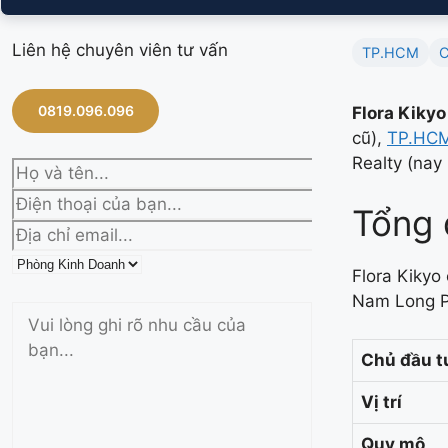
Liên hệ chuyên viên tư vấn
TP.HCM
C
0819.096.096
Flora Kikyo
cũ),
TP.HC
Realty (nay
Tổng 
Flora Kiky
Nam Long P
Chủ đầu t
Vị trí
Quy mô