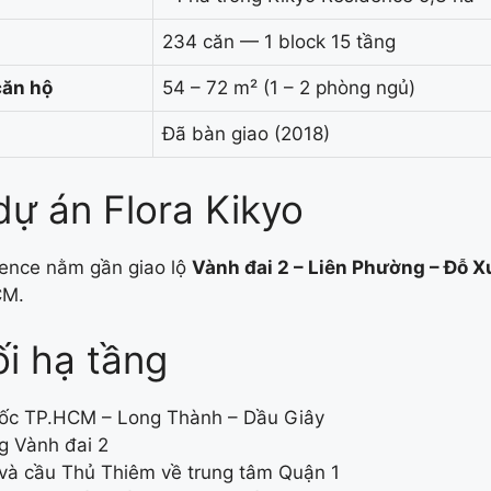
234 căn — 1 block 15 tầng
căn hộ
54 – 72 m² (1 – 2 phòng ngủ)
g
Đã bàn giao (2018)
 dự án Flora Kikyo
dence nằm gần giao lộ
Vành đai 2 – Liên Phường – Đỗ 
CM.
ối hạ tầng
ốc TP.HCM – Long Thành – Dầu Giây
 Vành đai 2
à cầu Thủ Thiêm về trung tâm Quận 1