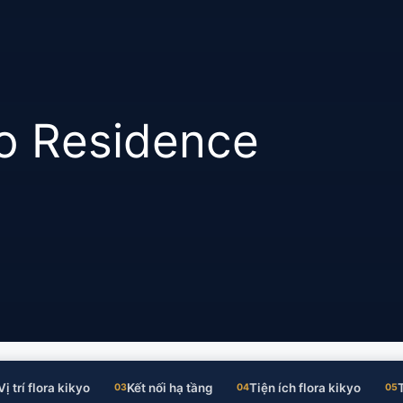
yo Residence
Vị trí flora kikyo
Kết nối hạ tầng
Tiện ích flora kikyo
03
04
05