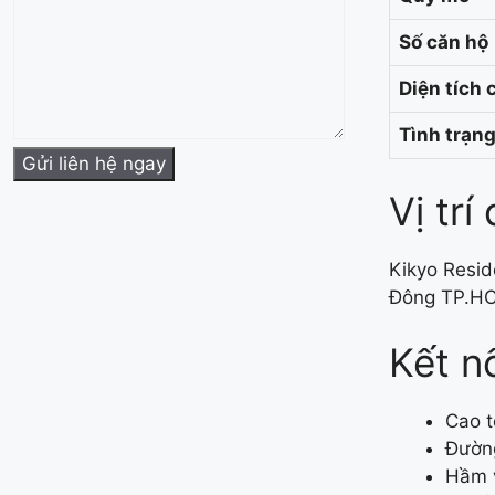
Số căn hộ
Diện tích 
Tình trạn
Vị trí
Kikyo Resi
Đông TP.H
Kết n
Cao t
Đường
Hầm v