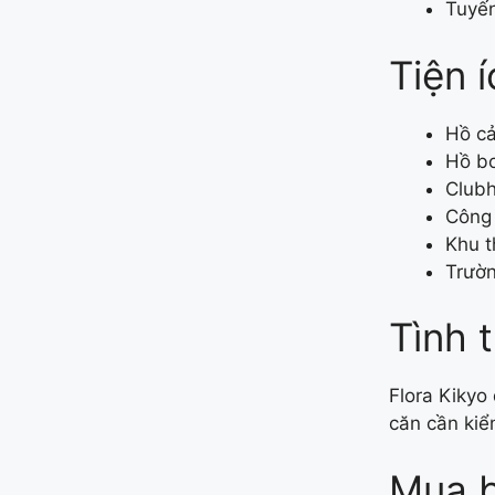
Tuyến
Tiện 
Hồ cả
Hồ bơ
Club
Công 
Khu t
Trườn
Tình 
Flora Kikyo
căn cần kiểm
Mua b