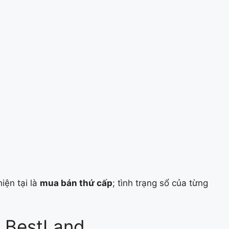
iện tại là
mua bán thứ cấp
; tình trạng sổ của từng
i BestLand