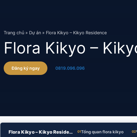
Chuyển
đến
nội
dung
Trang chủ
»
Dự án
»
Flora Kikyo – Kikyo Residence
Flora Kikyo – Kik
Đăng ký ngay
0819.096.096
Flora Kikyo – Kikyo Residence
Tổng quan flora kikyo
01
02