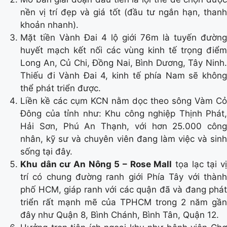
nền vị trí đẹp và giá tốt (đầu tư ngắn hạn, thanh
khoản nhanh).
Mặt tiền Vành Đai 4 lộ giới 76m là tuyến đường
huyết mạch kết nối các vùng kinh tế trọng điểm
Long An, Củ Chi, Đồng Nai, Bình Dương, Tây Ninh.
Thiếu đi Vành Đai 4, kinh tế phía Nam sẽ không
thể phát triển được.
Liền kề các cụm KCN nằm dọc theo sông Vàm Cỏ
Đông của tỉnh như: Khu công nghiệp Thịnh Phát,
Hải Sơn, Phú An Thạnh, với hơn 25.000 công
nhân, kỹ sư và chuyên viên đang làm việc và sinh
sống tại đây.
Khu dân cư An Nông 5 – Rose Mall
tọa lạc tại v
trí có chung đường ranh giới Phía Tây với thành
phố HCM, giáp ranh với các quận đã và đang phát
triển rất mạnh mẽ của TPHCM trong 2 năm gần
đây như Quận 8, Bình Chánh, Bình Tân, Quận 12.