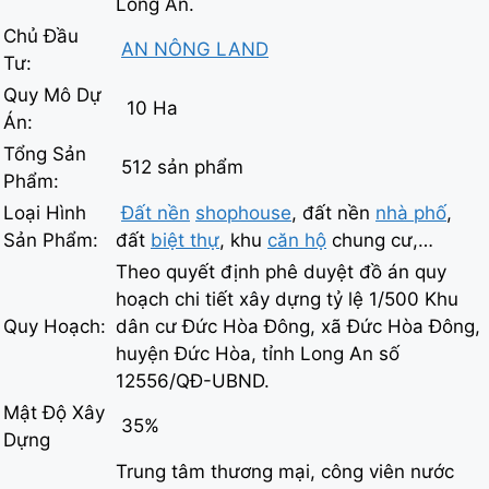
Long An.
Chủ Đầu
AN NÔNG LAND
Tư:
Quy Mô Dự
10 Ha
Án:
Tổng Sản
512 sản phẩm
Phẩm:
Loại Hình
Đất nền
shophouse
, đất nền
nhà phố
,
Sản Phẩm:
đất
biệt thự
, khu
căn hộ
chung cư,…
Theo quyết định phê duyệt đồ án quy
hoạch chi tiết xây dựng tỷ lệ 1/500 Khu
Quy Hoạch:
dân cư Đức Hòa Đông, xã Đức Hòa Đông,
huyện Đức Hòa, tỉnh Long An số
12556/QĐ-UBND.
Mật Độ Xây
35%
Dựng
Trung tâm thương mại, công viên nước