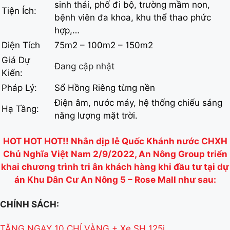
sinh thái, phố đi bộ, trường mầm non,
Tiện Ích:
bệnh viên đa khoa, khu thể thao phức
hợp,…
Diện Tích
75m2 – 100m2 – 150m2
Giá Dự
Đang cập nhật
Kiến:
Pháp Lý:
Sổ Hồng Riêng từng nền
Điện âm, nước máy, hệ thống chiếu sáng
Hạ Tầng:
năng lượng mặt trời.
HOT HOT HOT!! Nhân dịp lễ Quốc Khánh nước CHXH
Chủ Nghĩa Việt Nam 2/9/2022, An Nông Group triển
khai chương trình tri ân khách hàng khi đầu tư tại dự
án Khu Dân Cư An Nông 5 – Rose Mall như sau:
CHÍNH SÁCH:
TẶNG NGAY 10 CHỈ VÀNG + Xe SH 125i