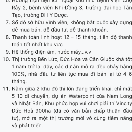
Hưởng trọn tiện ích ngoại khu như bệnh viện Chợ
Rẫy 2, bệnh viên Nhi Đồng 3, trường đại học Tân
Tạo, trường ĐH Y Dược.
Sổ đỏ sở hữu vĩnh viễn, không bắt buộc xây dựng
dễ mua bán, dễ đầu tư, dễ thanh khoản.
Thanh toán linh hoạt 12 – 15 tháng, tiến độ thanh
toán tốt nhất khu vực
Hệ thống điện âm, nước máy…v.v
Thị trường Bến Lức, Đức Hòa và Cần Giuộc khá tốt
1 năm trở lại đây, các dự án mở ra đều cháy hàng
100%, nhà đầu tư liên tục mua đi bán lại từ 4-6
tháng.
Nằm giữa 2 khu đô thị lớn đang triển khai, chỉ mất
5-10 di chuyển, dự án Waterpoint của Nam Long
và Nhật Bản, Khu phức hợp vui chơi giải trí Vincity
Đức Hoà 900ha (đã có văn bản chấp thuận đầu
tư), mở ra một thị trường mới vô cùng tiềm năng
và phát triển.