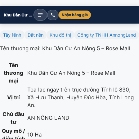
Khu Dân Cư An Nông 5 – Rose Mall
Nhận bảng giá
Tây Ninh
Đất nền
Khu đô thị
Công ty TNHH AnnongLand
Tên thương mại: Khu Dân Cư An Nông 5 – Rose Mall
Tên
thương
Khu Dân Cư An Nông 5 – Rose Mall
mại
Tọa lạc ngay trên trục đường Tỉnh lộ 830,
Vị trí
Xã Hựu Thạnh, Huyện Đức Hòa, Tỉnh Long
An.
Chủ đầu
AN NÔNG LAND
tư
Quy mô /
10 Ha
diện tích