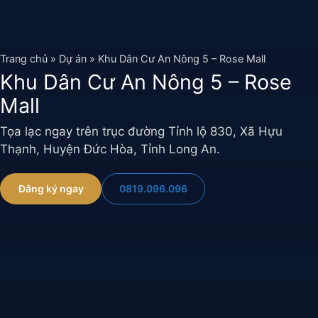
Chuyển
đến
nội
Trang chủ
»
Dự án
»
Khu Dân Cư An Nông 5 – Rose Mall
dung
Khu Dân Cư An Nông 5 – Rose
Mall
Tọa lạc ngay trên trục đường Tỉnh lộ 830, Xã Hựu
Thạnh, Huyện Đức Hòa, Tỉnh Long An.
0819.096.096
Đăng ký ngay