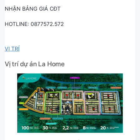
NHẬN BẢNG GIÁ CĐT
HOTLINE: 0877572.572
VỊ TRÍ
Vị trí dự án La Home