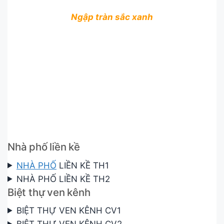
Ngập tràn sắc xanh
Sở hữu đa dạng loại hình nhà ở đáp ứng mọi nhu
cầu, cùng thiết kế nội – ngoại thất được bố trí hợp
lý,
dự án LA Home
không chỉ mang đến cơ hội đầu
tư hấp dẫn hay chốn an cư lý tưởng cho mỗi gia
đình, mà còn kiến tạo không gian sống tiện nghi,
bền vững, đảm bảo sự thoải mái lâu dài cho từng
thành viên trong tổ ấm.
Nhà phố liền kề
NHÀ PHỐ
LIỀN KỀ TH1
NHÀ PHỐ LIỀN KỀ TH2
Biệt thự ven kênh
BIỆT THỰ VEN KÊNH CV1
BIỆT THỰ VEN KÊNH CV2