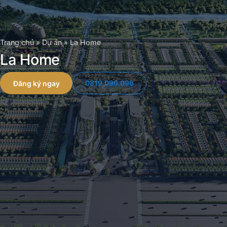
Chuyển
đến
nội
Trang chủ
»
Dự án
»
La Home
dung
La Home
0819.096.096
Đăng ký ngay