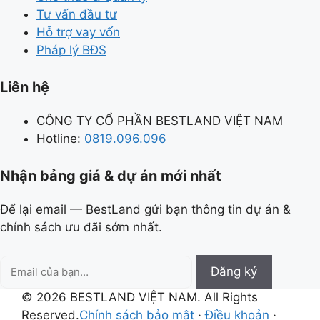
Tư vấn đầu tư
Hỗ trợ vay vốn
Pháp lý BĐS
Liên hệ
CÔNG TY CỔ PHẦN BESTLAND VIỆT NAM
Hotline:
0819.096.096
Nhận bảng giá & dự án mới nhất
Để lại email — BestLand gửi bạn thông tin dự án &
chính sách ưu đãi sớm nhất.
Email
Đăng ký
của
© 2026 BESTLAND VIỆT NAM. All Rights
bạn
Reserved.
Chính sách bảo mật
·
Điều khoản
·