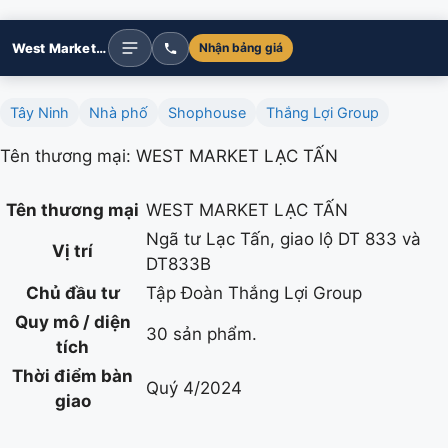
West Market Lạc Tấn Phố Tây Tài Vượng
Nhận bảng giá
Tây Ninh
Nhà phố
Shophouse
Thắng Lợi Group
Tên thương mại: WEST MARKET LẠC TẤN
Tên thương mại
WEST MARKET LẠC TẤN
Ngã tư Lạc Tấn, giao lộ DT 833 và
Vị trí
DT833B
Chủ đầu tư
Tập Đoàn Thắng Lợi Group
Quy mô / diện
30 sản phẩm.
tích
Thời điểm bàn
Quý 4/2024
giao