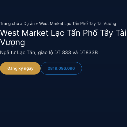
Chuyển
đến
nội
Trang chủ
»
Dự án
»
West Market Lạc Tấn Phố Tây Tài Vượng
dung
West Market Lạc Tấn Phố Tây Tài
Vượng
Ngã tư Lạc Tấn, giao lộ DT 833 và DT833B
0819.096.096
Đăng ký ngay