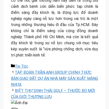
Có thể nói, giải thưởng năm nay diễn ra trong bối
cảnh dịch bệnh còn diễn biến phức tạp chính là
điểm sáng đầy khích lệ, là động lực để doanh
nghiệp ngày càng nỗ lực hơn trong vai trò là một
trong những thương hiệu đi đầu của Tp.HCM. Đây
không chỉ là điểm sáng của cộng đồng doanh
nghiệp Thành phố Hồ Chí Minh, mà còn là kết quả
đầy khích lệ trong sự nỗ lực chung với mục tiêu
kép xuyên suốt là “vừa phòng chống dịch, vừa duy
trì phát triển kinh tế.
Danh
Tin Tức
mục
TẬP ĐOÀN TRẦN ANH GROUP CHÍNH THỨC
BÀN GIAO ĐẤT DỰ ÁN NHÀ MÁY SẢN XUẤT MÀNG
NHỰA
BIỆT THỰ SINH THÁI GOLF – THƯỚC ĐO MỚI
CỦA GIỚI THƯỢNG LƯU