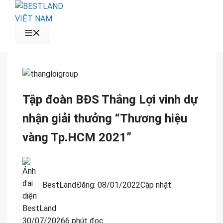
Chuyển
đến
nội
MENU
dung
Tập đoàn BĐS Thắng Lợi vinh dự
nhận giải thưởng “Thương hiệu
vàng Tp.HCM 2021”
BestLand
Đăng:
08/01/2022
Cập nhật:
30/07/2026
6 phút đọc