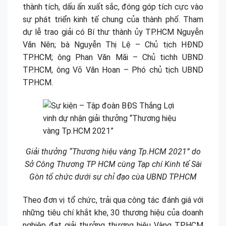
thành tích, dấu ấn xuất sắc, đóng góp tích cực vào
sự phát triển kinh tế chung của thành phố. Tham
dự lễ trao giải có Bí thư thành ủy TP.HCM Nguyễn
Văn Nên; bà Nguyễn Thị Lệ – Chủ tịch HĐND
TP.HCM; ông Phan Văn Mãi – Chủ tichh UBND
TP.HCM, ông Võ Văn Hoan – Phó chủ tịch UBND
TP.HCM.
Giải thưởng “Thương hiệu vàng Tp.HCM 2021” do
Sở Công Thương TP HCM cùng Tạp chí Kinh tế Sài
Gòn tổ chức
dưới sự chỉ đạo cùa UBND TP.HCM
Theo đơn vị tổ chức, trải qua công tác đánh giá với
những tiêu chí khắt khe, 30 thương hiệu của doanh
nghiệp đạt giải thưởng thương hiệu Vàng TP.HCM