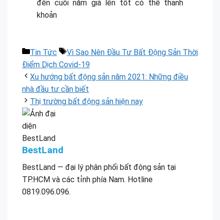
đến cuối năm giá lên tốt có thể thanh
khoản
Danh
Thẻ
Tin Tức
Vì Sao Nên Đầu Tư Bất Động Sản Thời
mục
Điểm Dịch Covid-19
Xu hướng bất động sản năm 2021: Những điều
nhà đầu tư cần biết
Thị trường bất động sản hiện nay
BestLand
BestLand — đại lý phân phối bất động sản tại
TP.HCM và các tỉnh phía Nam. Hotline
0819.096.096.