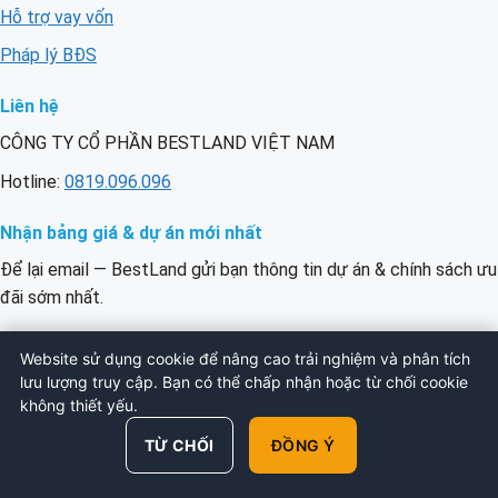
Hỗ trợ vay vốn
Pháp lý BĐS
Liên hệ
CÔNG TY CỔ PHẦN BESTLAND VIỆT NAM
Hotline:
0819.096.096
Nhận bảng giá & dự án mới nhất
Để lại email — BestLand gửi bạn thông tin dự án & chính sách ưu
đãi sớm nhất.
Email
ĐĂNG KÝ
Website sử dụng cookie để nâng cao trải nghiệm và phân tích
của
lưu lượng truy cập. Bạn có thể chấp nhận hoặc từ chối cookie
bạn
không thiết yếu.
© 2026 BESTLAND VIỆT NAM. All Rights
TỪ CHỐI
ĐỒNG Ý
Reserved.
Chính sách bảo mật
·
Điều khoản
·
Sitemap
Gọi ngay