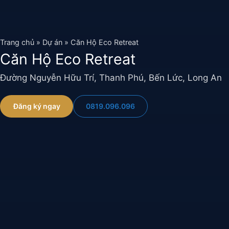
Chuyển
đến
nội
Trang chủ
»
Dự án
»
Căn Hộ Eco Retreat
dung
Căn Hộ Eco Retreat
Đường Nguyễn Hữu Trí, Thanh Phú, Bến Lức, Long An
0819.096.096
Đăng ký ngay