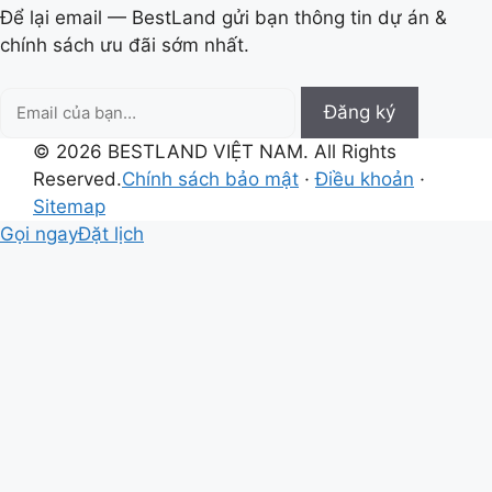
Để lại email — BestLand gửi bạn thông tin dự án &
chính sách ưu đãi sớm nhất.
Email
Đăng ký
của
© 2026 BESTLAND VIỆT NAM. All Rights
bạn
Reserved.
Chính sách bảo mật
·
Điều khoản
·
Sitemap
Gọi ngay
Đặt lịch