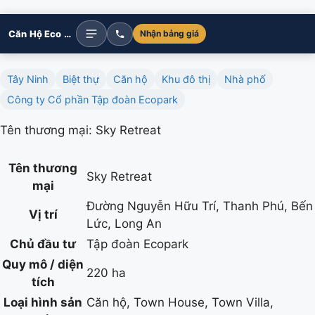
Căn Hộ Eco Retreat
Nhận bảng giá
Tây Ninh
Biệt thự
Căn hộ
Khu đô thị
Nhà phố
Công ty Cổ phần Tập đoàn Ecopark
Tên thương mại: Sky Retreat
Tên thương
Sky Retreat
mại
Đường Nguyễn Hữu Trí, Thanh Phú, Bến
Vị trí
Lức, Long An
Chủ đầu tư
Tập đoàn Ecopark
Quy mô / diện
220 ha
tích
Loại hình sản
Căn hộ, Town House, Town Villa,