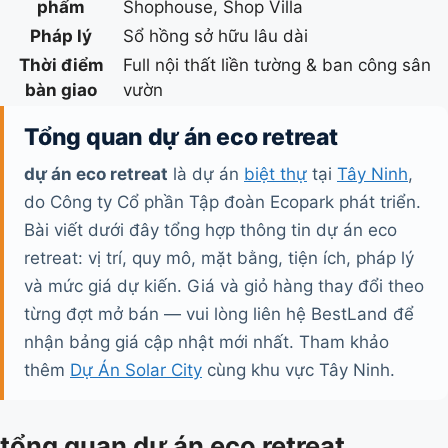
phẩm
Shophouse, Shop Villa
Pháp lý
Sổ hồng sở hữu lâu dài
Thời điểm
Full nội thất liền tường & ban công sân
bàn giao
vườn
Tổng quan dự án eco retreat
dự án eco retreat
là dự án
biệt thự
tại
Tây Ninh
,
do Công ty Cổ phần Tập đoàn Ecopark phát triển.
Bài viết dưới đây tổng hợp thông tin dự án eco
retreat: vị trí, quy mô, mặt bằng, tiện ích, pháp lý
và mức giá dự kiến. Giá và giỏ hàng thay đổi theo
từng đợt mở bán — vui lòng liên hệ BestLand để
nhận bảng giá cập nhật mới nhất. Tham khảo
thêm
Dự Án Solar City
cùng khu vực Tây Ninh.
tổng quan dự án eco retreat