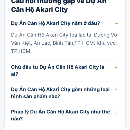
Câu hỏi thường gặp về Dự Án
Căn Hộ Akari City
Dự Án Căn Hộ Akari City nằm ở đâu?
Dự Án Căn Hộ Akari City toạ lạc tại Đường Võ
Văn Kiệt, An Lạc, Bình Tân,TP HCM. Khu vực:
TP.HCM.
Chủ đầu tư Dự Án Căn Hộ Akari City là
ai?
Dự Án Căn Hộ Akari City gồm những loại
hình sản phẩm nào?
Pháp lý Dự Án Căn Hộ Akari City như thế
nào?