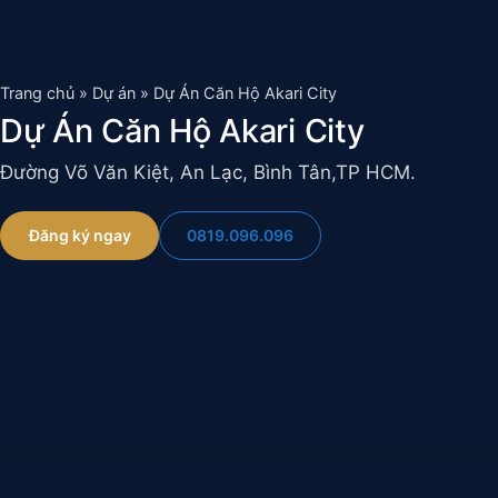
Chuyển
đến
nội
Trang chủ
»
Dự án
»
Dự Án Căn Hộ Akari City
dung
Dự Án Căn Hộ Akari City
Đường Võ Văn Kiệt, An Lạc, Bình Tân,TP HCM.
0819.096.096
Đăng ký ngay