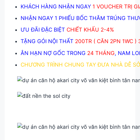
KHÁCH HÀNG NHẬN NGAY
1 VOUCHER TRỊ G
NHẬN NGAY 1 PHIẾU BỐC THĂM TRÚNG TH
ƯU ĐÃI ĐẶC BIỆT
CHIẾT KHẤU 2-4%
TẶNG GÓI NỘI THẤT
200TR ( CĂN 2PN 1WC )
ÂN HẠN NỢ GỐC TRONG
24 THÁNG
, NAM L
CHƯƠNG TRÌNH CHUNG TAY ĐƯA NHÀ DỄ SỞ 