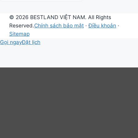
bạn
© 2026 BESTLAND VIỆT NAM. All Rights
Reserved.
Chính sách bảo mật
·
Điều khoản
·
Sitemap
Gọi ngay
Đặt lịch