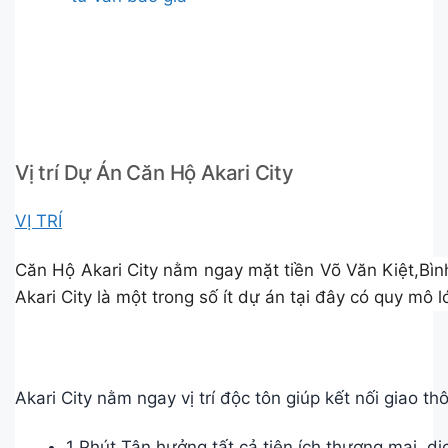
Vị trí Dự Án Căn Hộ Akari City
VỊ TRÍ
Căn Hộ Akari City nằm ngay mặt tiền Võ Văn Kiệt,Bình
Akari City là một trong số ít dự án tại đây có quy mô 
Akari City nằm ngay vị trí độc tôn giúp kết nối giao t
1 Phút Tận hưởng tất cả tiện ích thương mại, dịc