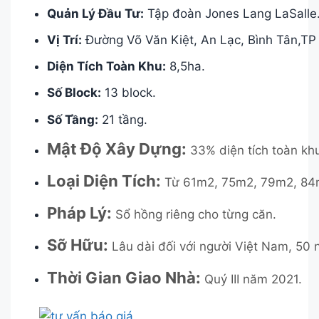
Quản Lý Đầu Tư:
Tập đoàn Jones Lang LaSalle
Vị Trí:
Đường Võ Văn Kiệt, An Lạc, Bình Tân,T
Diện Tích Toàn Khu:
8,5ha.
Số Block:
13 block.
Số Tầng:
21 tầng.
Mật Độ Xây Dựng:
33% diện tích toàn kh
Loại Diện Tíc
h:
Từ 61m2, 75m2, 79m2, 84
Pháp Lý:
Sổ hồng riêng cho từng căn.
Sỡ Hữu:
Lâu dài đối với người Việt Nam, 50 
Thời Gian Giao Nhà:
Quý III năm 2021.