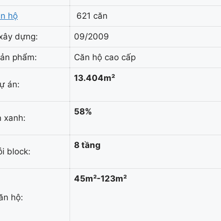
n hộ
621 căn
xây dựng:
09/2009
sản phẩm:
Căn hộ cao cấp
13.404m²
dự án:
58%
 xanh:
8 tầng
i block:
45m²-123m²
ăn hộ: