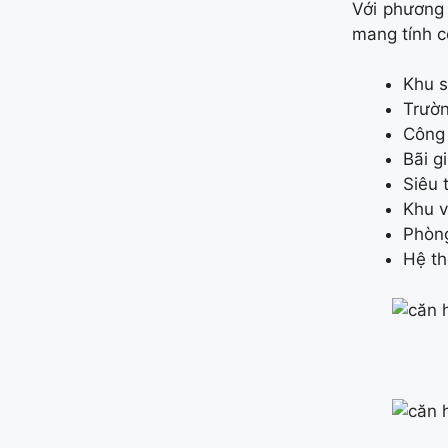
Với phương
mang tính c
Khu s
Trườn
Công 
Bãi g
Siêu 
Khu v
Phòn
Hệ th