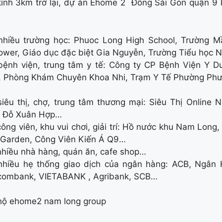
ính 3km trở lại, dự án Ehome 2 Đông Sài Gòn quận 9 kế
nhiều trường học: Phuoc Long High School, Trường
ower, Giáo dục đặc biệt Gia Nguyễn, Trường Tiểu học
bệnh viện, trung tâm y tế: Công ty CP Bệnh Viện Y 
 Phòng Khám Chuyên Khoa Nhi, Trạm Y Tế Phường Phư
iêu thị, chợ, trung tâm thương mại: Siêu Thị Online
 Đỗ Xuân Hợp…
ông viên, khu vui chơi, giải trí: Hồ nước khu Nam Lon
 Garden, Công Viên Kiến Á Q9…
hiều nhà hàng, quán ăn, cafe shop…
nhiều hẹ thống giao dịch của ngân hàng: ACB, Ngân 
combank, VIETABANK , Agribank, SCB…