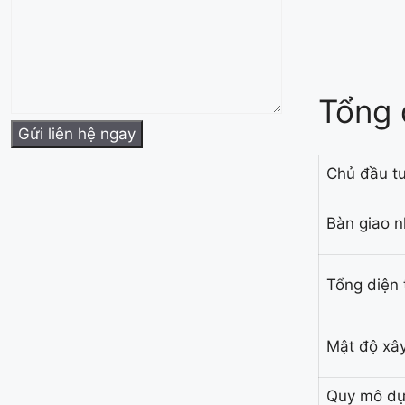
Tổng 
Chủ đầu tư
Bàn giao n
Tổng diện 
Mật độ xâ
Quy mô dự