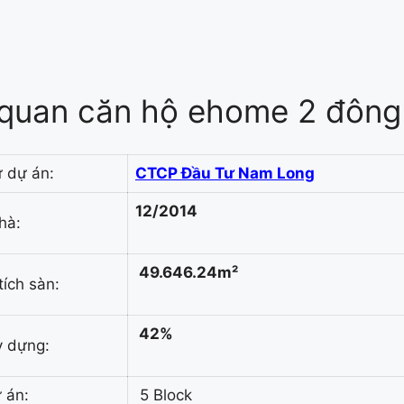
quan căn hộ ehome 2 đông 
 dự án:
CTCP Đầu Tư Nam Long
12/2014
hà:
49.646.24m²
tích sàn:
42%
y dựng:
 án:
5 Block