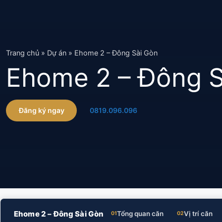
Chuyển
đến
nội
dung
Trang chủ
»
Dự án
»
Ehome 2 – Đông Sài Gòn
Ehome 2 – Đông S
Đăng ký ngay
0819.096.096
Ehome 2 – Đông Sài Gòn
Tổng quan căn
Vị trí căn
01
02