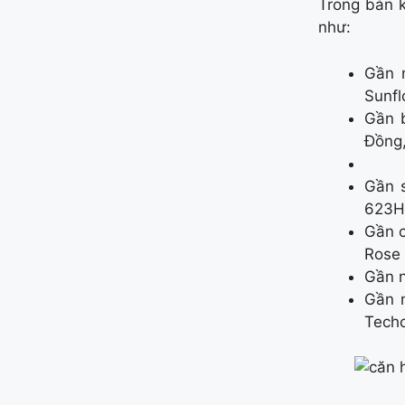
Trong bán k
như:
Gần 
Sunfl
Gần 
Đồng,
Gần s
623H
Gần c
Rose
Gần n
Gần 
Tech