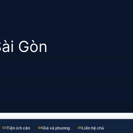
ài Gòn
Tiện ích căn
Giá và phương
Liên hệ chủ
03
04
05