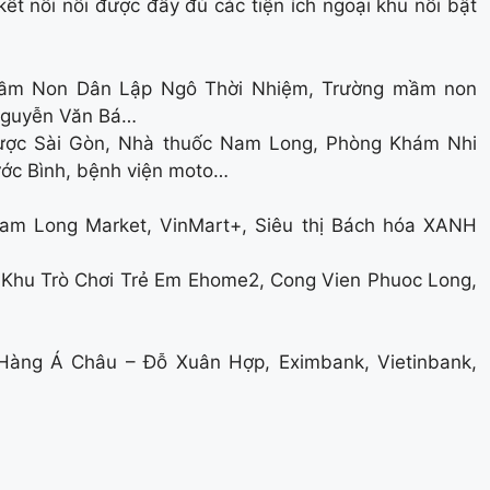
t nối nối được đầy đủ các tiện ích ngoại khu nổi bật
 Mầm Non Dân Lập Ngô Thời Nhiệm, Trường mầm non
 Nguyễn Văn Bá…
Dược Sài Gòn, Nhà thuốc Nam Long, Phòng Khám Nhi
ớc Bình, bệnh viện moto…
 Nam Long Market, VinMart+, Siêu thị Bách hóa XANH
g, Khu Trò Chơi Trẻ Em Ehome2, Cong Vien Phuoc Long,
Hàng Á Châu – Đỗ Xuân Hợp, Eximbank, Vietinbank,