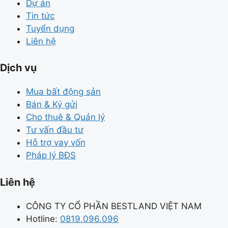
Dự án
Tin tức
Tuyển dụng
Liên hệ
Dịch vụ
Mua bất động sản
Bán & Ký gửi
Cho thuê & Quản lý
Tư vấn đầu tư
Hỗ trợ vay vốn
Pháp lý BĐS
Liên hệ
CÔNG TY CỔ PHẦN BESTLAND VIỆT NAM
Hotline:
0819.096.096