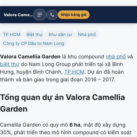
Valora Camellia Garden
Nhận bảng giá
TP.HCM
Biệt thự
Khu dân cư
Nhà phố
Công ty CP Đầu tư Nam Long
Valora Camellia Garden
là khu compound
nhà phố
và
biệt thự
do Nam Long Group phát triển tại xã Bình
Hưng, huyện Bình Chánh,
TP.HCM
. Dự án đã hoàn
thành và bàn giao trong giai đoạn 2016 – 2017.
Tổng quan dự án Valora Camellia
Garden
Camellia Garden có quy mô
6 ha
, mật độ xây dựng
30%, phát triển theo mô hình compound có kiểm soát