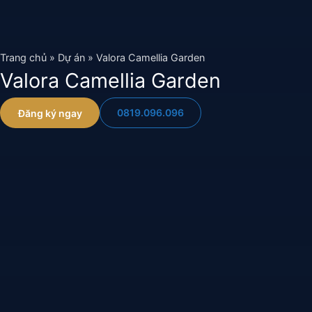
Chuyển
đến
nội
Trang chủ
»
Dự án
»
Valora Camellia Garden
dung
Valora Camellia Garden
0819.096.096
Đăng ký ngay