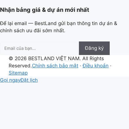
Nhận bảng giá & dự án mới nhất
Để lại email — BestLand gửi bạn thông tin dự án &
chính sách ưu đãi sớm nhất.
Email
Đăng ký
của
© 2026 BESTLAND VIỆT NAM. All Rights
bạn
Reserved.
Chính sách bảo mật
·
Điều khoản
·
Sitemap
Gọi ngay
Đặt lịch