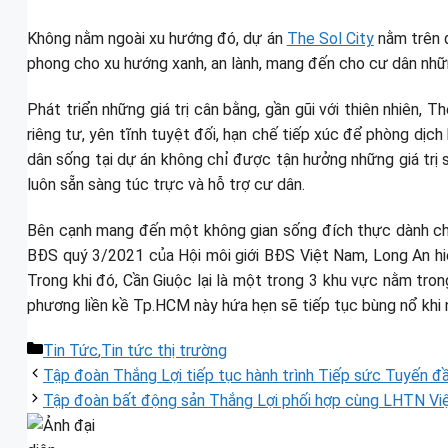
Không nằm ngoài xu hướng đó, dự án
The Sol City
nằm trên đ
phong cho xu hướng xanh, an lành, mang đến cho cư dân nhữn
Phát triển những giá trị cân bằng, gần gũi với thiên nhiên,
riêng tư, yên tĩnh tuyệt đối, hạn chế tiếp xúc để phòng dịc
dân sống tại dự án không chỉ được tận hưởng những giá trị
luôn sẵn sàng túc trực và hỗ trợ cư dân.
Bên cạnh mang đến một không gian sống đích thực dành cho 
BĐS quý 3/2021 của Hội môi giới BĐS Việt Nam, Long An hi
Trong khi đó, Cần Giuộc lại là một trong 3 khu vực nằm trong
phương liền kề Tp.HCM này hứa hẹn sẽ tiếp tục bùng nổ khi
Danh
Tin Tức
,
Tin tức thị trường
mục
Tập đoàn Thắng Lợi tiếp tục hành trình Tiếp sức Tuyến đ
Tập đoàn bất động sản Thắng Lợi phối hợp cùng LHTN Việt 