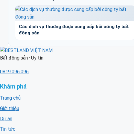
Các dịch vụ thường được cung cấp bởi công ty bất
động sản
Bất động sản · Uy tín
0819.096.096
Khám phá
Trang chủ
Giới thiệu
Dự án
Tin tức