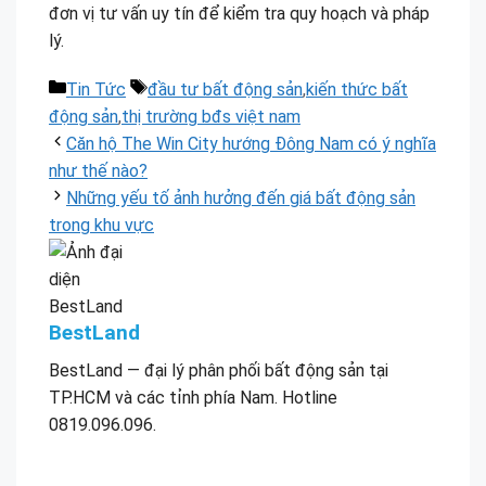
đơn vị tư vấn uy tín để kiểm tra quy hoạch và pháp
lý.
Danh
Thẻ
Tin Tức
đầu tư bất động sản
,
kiến thức bất
mục
động sản
,
thị trường bđs việt nam
Căn hộ The Win City hướng Đông Nam có ý nghĩa
như thế nào?
Những yếu tố ảnh hưởng đến giá bất động sản
trong khu vực
BestLand
BestLand — đại lý phân phối bất động sản tại
TP.HCM và các tỉnh phía Nam. Hotline
0819.096.096.