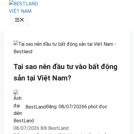
Chuyển
đến
nội
MENU
dung
Tại sao nên đầu tư vào bất động
sản tại Việt Nam?
BestLand
Đăng:
08/07/2026
6 phút đọc
08/07/2026
Bởi
BestLand