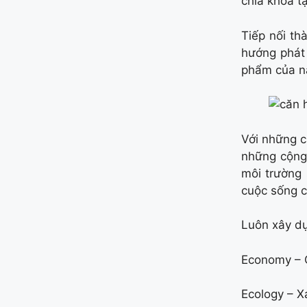
chìa khóa t
Tiếp nối t
hướng phát 
phẩm của n
Với những c
những cộng 
môi trường 
cuộc sống c
Luôn xây dự
Economy – C
Ecology – X