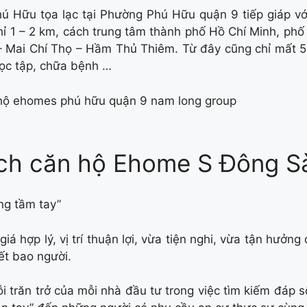
ú Hữu tọa lạc tại Phường Phú Hữu quận 9 tiếp giáp v
 1 – 2 km, cách trung tâm thành phố Hồ Chí Minh, phố
 Mai Chí Thọ – Hầm Thủ Thiêm. Từ đây cũng chỉ mất 5 
ọc tập, chữa bệnh …
ích căn hộ Ehome S Đông S
ng tầm tay”
giá hợp lý, vị trí thuận lợi, vừa tiện nghi, vừa tận hưở
ết bao người.
ỗi trăn trở của mỗi nhà đầu tư trong việc tìm kiếm đáp s