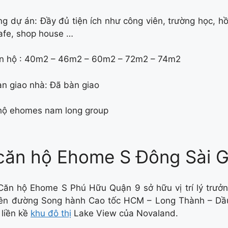
ong dự án: Đầy đủ tiện ích như công viên, trường học, h
afe, shop house …
căn hộ : 40m2 – 46m2 – 60m2 – 72m2 – 74m2
àn giao nhà: Đã bàn giao
í căn hộ Ehome S Đông Sài 
Căn hộ Ehome S Phú Hữu Quận 9 sở hữu vị trí lý trưởng
iền đường Song hành Cao tốc HCM – Long Thành – Dầu
 liền kề
khu đô thị
Lake View của Novaland.