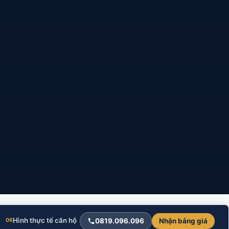
Hình thực tế căn hộ
Liên hệ chủ đầu tư
0819.096.096
Nhận bảng giá
06
07