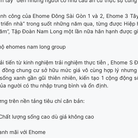
ận tay” đến những người có nhu cầu an cư thực sự cùn
hành công của Ehome Đông Sài Gòn 1 và 2, Ehome 3 Tâ
triển nhà” trong suốt những năm qua, từng được Hiệp 
ăm”, Tập Đoàn Nam Long một lần nữa hân hạnh được gi
ải tiến từ kinh nghiệm trải nghiệm thực tiễn , Ehome S Đ
đồng chung cư sở hữu mức giá vô cùng hợp lý nhưng q
sống xanh gần gũi thiên nhiên, kiến tạo 1 cộng động 
ủa người có thu nhập trung bình và ổn định.
ng trên nền tảng tiêu chí căn bản:
hất lượng sống cao dù giá không cao
anh mãi với Ehome