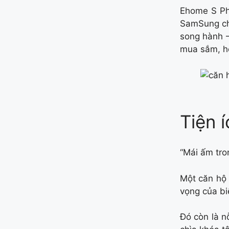
Ehome S Ph
SamSung chỉ
song hành –
mua sắm, h
Tiện 
“Mái ấm tro
Một căn hộ 
vọng của bi
Đó còn là n