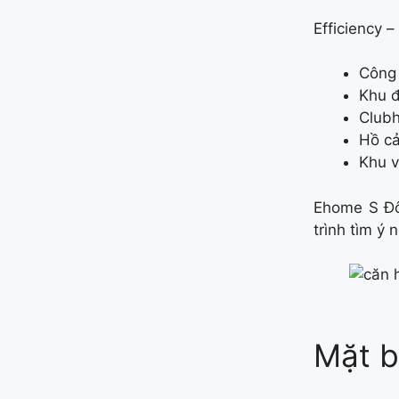
Efficiency 
Công 
Khu đ
Clubh
Hồ cả
Khu v
Ehome S Đô
trình tìm ý
Mặt b