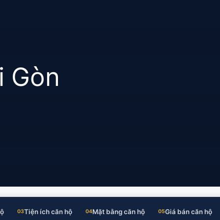
i Gòn
hộ
Tiện ích căn hộ
Mặt bằng căn hộ
Giá bán căn hộ
03
04
05