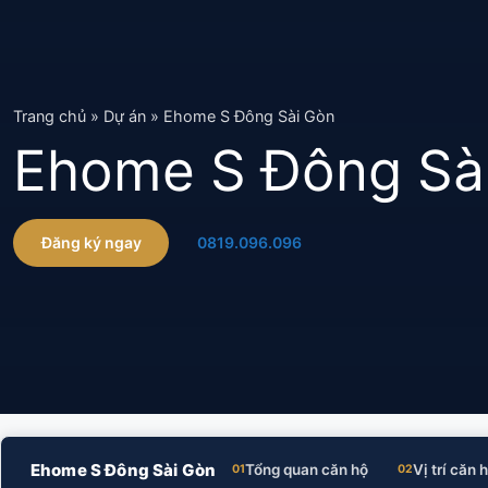
Chuyển
đến
nội
dung
Trang chủ
»
Dự án
»
Ehome S Đông Sài Gòn
Ehome S Đông Sà
Đăng ký ngay
0819.096.096
Ehome S Đông Sài Gòn
Tổng quan căn hộ
Vị trí căn 
01
02