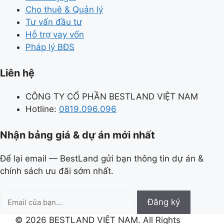
Cho thuê & Quản lý
Tư vấn đầu tư
Hỗ trợ vay vốn
Pháp lý BĐS
Liên hệ
CÔNG TY CỔ PHẦN BESTLAND VIỆT NAM
Hotline:
0819.096.096
Nhận bảng giá & dự án mới nhất
Để lại email — BestLand gửi bạn thông tin dự án &
chính sách ưu đãi sớm nhất.
Email
Đăng ký
của
© 2026 BESTLAND VIỆT NAM. All Rights
bạn