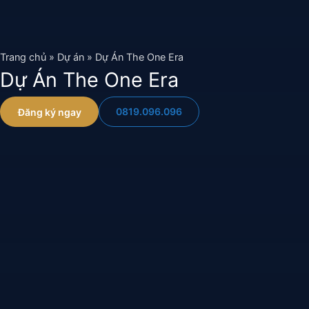
Chuyển
đến
nội
Trang chủ
»
Dự án
»
Dự Án The One Era
dung
Dự Án The One Era
0819.096.096
Đăng ký ngay