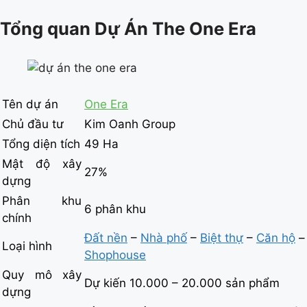
Tổng quan Dự Án The One Era
Tên dự án
One Era
Chủ đầu tư
Kim Oanh Group
Tổng diện tích
49 Ha
Mật độ xây
27%
dựng
Phân khu
6 phân khu
chính
Đất nền
–
Nhà phố
–
Biệt thự
–
Căn hộ
–
Loại hình
Shophouse
Quy mô xây
Dự kiến 10.000 – 20.000 sản phẩm
dựng