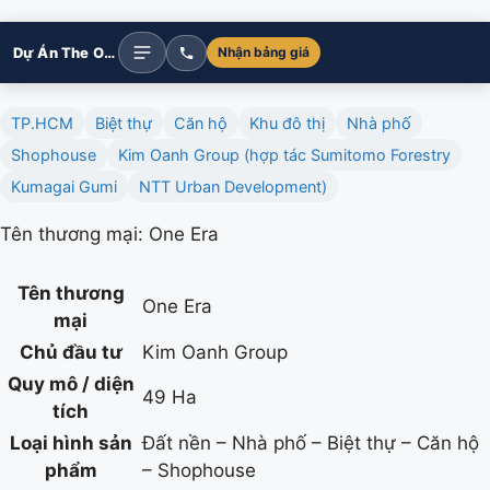
Dự Án The One Era
Nhận bảng giá
TP.HCM
Biệt thự
Căn hộ
Khu đô thị
Nhà phố
Shophouse
Kim Oanh Group (hợp tác Sumitomo Forestry
Kumagai Gumi
NTT Urban Development)
Tên thương mại: One Era
Tên thương
One Era
mại
Chủ đầu tư
Kim Oanh Group
Quy mô / diện
49 Ha
tích
Loại hình sản
Đất nền – Nhà phố – Biệt thự – Căn hộ
phẩm
– Shophouse